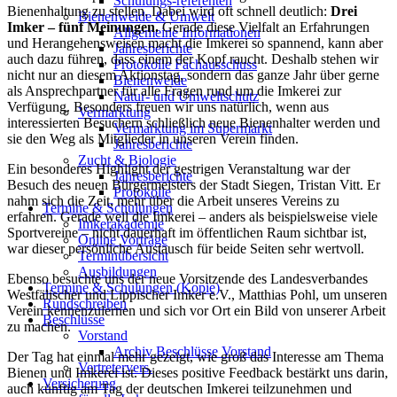
Schulungs-referenten
Bienenhaltung zu stellen. Dabei wird oft schnell deutlich:
Drei
Bienenweide & Umwelt
Imker – fünf Meinungen.
Gerade diese Vielfalt an Erfahrungen
Allgemeine Informationen
und Herangehensweisen macht die Imkerei so spannend, kann aber
Jahresberichte
auch dazu führen, dass einem der Kopf raucht. Deshalb stehen wir
Protokolle Fachausschuss
nicht nur an diesem Aktionstag, sondern das ganze Jahr über gerne
Bienenweide
als Ansprechpartner für alle Fragen rund um die Imkerei zur
Natur- und Umweltschutz
Verfügung. Besonders freuen wir uns natürlich, wenn aus
Vermarktung
interessierten Besuchern schließlich neue Bienenhalter werden und
Vermarktung im Supermarkt
sie den Weg als Mitglieder in unseren Verein finden.
Jahresberichte
Zucht & Biologie
Ein besonderes Highlight der gestrigen Veranstaltung war der
Jahresberichte
Besuch des neuen Bürgermeisters der Stadt Siegen, Tristan Vitt. Er
Protokolle
nahm sich die Zeit, mehr über die Arbeit unseres Vereins zu
Termine & Schulungen
erfahren. Gerade weil die Imkerei – anders als beispielsweise viele
Imkerakademie
Sportvereine – nicht dauerhaft im öffentlichen Raum sichtbar ist,
Online Vorträge
war dieser persönliche Austausch für beide Seiten sehr wertvoll.
Terminübersicht
Ausbildungen
Ebenso besuchte uns der neue Vorsitzende des Landesverbandes
Termine & Schulungen (Kopie)
Westfälischer und Lippischer Imker e.V., Matthias Pohl, um unseren
Rundschreiben
Verein kennenzulernen und sich vor Ort ein Bild von unserer Arbeit
Beschlüsse
zu machen.
Vorstand
Archiv Beschlüsse Vorstand
Der Tag hat einmal mehr gezeigt, wie groß das Interesse am Thema
Vertretervers.
Bienen und Imkerei ist. Dieses positive Feedback bestärkt uns darin,
Versicherung
auch künftig am Tag der deutschen Imkerei teilzunehmen und