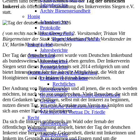
Gestern fand bereits zum zehnten Mal der
Tag der deutschen
Jahresberichte
Imkerei
als öffentliche Veranstaltung des Imkervereins Siegen e.V.
Archiv Bienengesundheit
statt.
Honig
Jahresberichte
Protokolle
( von rechts nach links: Georg Feil 2. Vorsitzender, Tristan Vitt
Honigbewertung
Bürgermeister der Stadt Siegen, Matthias Pohl 1. Vorsitzender im
Honigbewertung Archiv
LV, Martin Neziraj 1. Vorsitzender)
Imkerjugend
Jahresberichte
Der Tag der deutschen Imkerei wurde vom Deutschen Imkerbund
Öffentlichkeit
als bundesweiter Aktionstag ins Leben gerufen. Der Imkerverein
Jahresberichte
Siegen setzt dieses Konzept bereits seit 2014 erfolgreich um und
Presseberichte
bietet Interessierten Jahr für Jahr die Möglichkeit, die Welt der
Qualitätssicherung & Zertifizierung
Honigbienen und der Imkerei hautnah kennenzulernen.
Leitfaden & Formblätter
Rechtliches
Der Andrang von Bienenfreunden und all jenen, die es noch werden
Jahresberichte
möchten, ist nach wie vor ungebrochen. Viele Besucher, die sich mit
Registrierung Lebensmittel-unternehmen
dem Gedanken beschäftigen, selbst mit der Imkerei zu beginnen,
Gesetze
nutzen diesen Tag, um erste Kontakte zum Verein zu knüpfen und
Zugelassene Zertifizierungs-stellen
sich aus erster Hand zu informieren.
Wachsprojekt Vortrag Dr. Friedle
Recht
Da sich die Imkerei größtenteils im Wald oder fernab der
Jahresberichte
öffentlichen Wahrnehmung abspielt, bietet der Tag der deutschen
Schulung
Imkerei eine hervorragende Gelegenheit, direkt mit Imkerinnen und
Jahresberichte
Imkern ins Gespräch zu kommen und Fragen rund um die