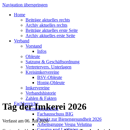
Navigation überspringen
Home
Beiträge aktuelles rechts
Archiv aktuelles rechts
Beiträge aktuelles erste Seite
Archiv aktuelles erste Seite
Verband
Vorstand
Infos
Obleute
Satzung & Geschäftsordnung
Vertretervers. Unterlagen
Kreisimkervereine
BSV-Obleute
Honig-Obleute
Imkervereine
Verbandshistorie
Zahlen & Fakten
Fachbereiche
Tag der Imkerei 2026
Bienengesundheit
Fachausschuss BIG
Projekt zur Bienengesundheit 2026
Verfasst am
06. Juli 2026
Arbeitsgruppe Vespa Velutina
Gesetze und Leitlinien