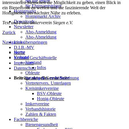
für alle Imker
interessierten Menschen die Möglichkeit zu geben, einen Blick in
für Ehrenamtsträger
ein Bienenvolk zu werfen und die faszinierende Welt der
Honigmarkt
Honigbienen aus nächster Nähe zu erleben.
Honigmarkt Archiv
Downloads
Text und Foto: Imkerverein Siegen e.V.
Newsletter
Abo-Anmeldung
Zurück
Abo-Abmeldung
Navigation überspringen
Links
D.I.B.-MV
Home
Suche
Verband
Kontakt Geschäftsstelle
Vorstand
Impressum
Infos
Datenschutz
Obleute
Satzung & Geschäftsordnung
Beiträge aktuelles erste Seite
Vertretervers. Unterlagen
Kreisimkervereine
BSV-Obleute
Honig-Obleute
Imkervereine
Verbandshistorie
Zahlen & Fakten
Fachbereiche
Bienengesundheit