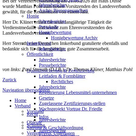
Bei der Vertreterversammlung am 21.03.2026 auf Haus Düsse
Jahresberichte
wurde Matthias Pohl zum neuen Vorsitzenden des Landesverbands
Archiv Bienengesundheit
gewählt, für die Restamtszeit von einem Jahr.
Honig
Jahresberichte
Herr Dr. Klüner erhielt für seine langjährige Tätigkeit die
Protokolle
Verdienstmedaille und wurde zum Ehrenvorsitzenden des
Honigbewertung
Landesverbands ernannt.
Honigbewertung Archiv
Herr Strerath vom Deutschen Imkerbund gratulierte ebenfalls und
Imkerjugend
bedankte sich für die langjährige, gute Zusammenarbeit.
Jahresberichte
Öffentlichkeit
Jahresberichte
Presseberichte
von links: Paul Strerath (D.I.B.), Dr. Thomas Klüner, Matthias Pohl
Qualitätssicherung & Zertifizierung
Leitfaden & Formblätter
Zurück
Rechtliches
Jahresberichte
Navigation überspringen
Registrierung Lebensmittel-unternehmen
Gesetze
Home
Zugelassene Zertifizierungs-stellen
Verband
Wachsprojekt Vortrag Dr. Friedle
Vorstand
Recht
Infos
Jahresberichte
Obleute
Schulung
Satzung & Geschäftsordnung
Jahresberichte
Vertretervers. Unterlagen