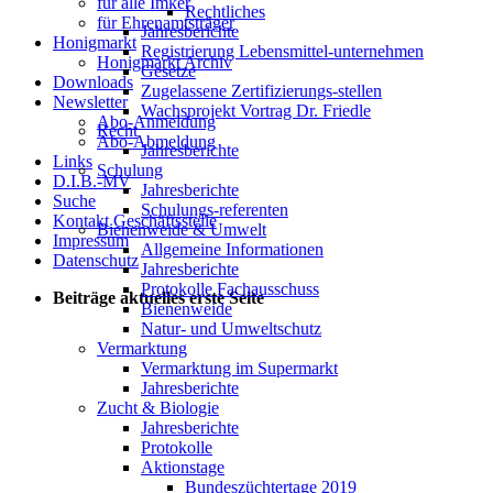
für alle Imker
Rechtliches
für Ehrenamtsträger
Jahresberichte
Honigmarkt
Registrierung Lebensmittel-unternehmen
Honigmarkt Archiv
Gesetze
Downloads
Zugelassene Zertifizierungs-stellen
Newsletter
Wachsprojekt Vortrag Dr. Friedle
Abo-Anmeldung
Recht
Abo-Abmeldung
Jahresberichte
Links
Schulung
D.I.B.-MV
Jahresberichte
Suche
Schulungs-referenten
Kontakt Geschäftsstelle
Bienenweide & Umwelt
Impressum
Allgemeine Informationen
Datenschutz
Jahresberichte
Protokolle Fachausschuss
Beiträge aktuelles erste Seite
Bienenweide
Natur- und Umweltschutz
Vermarktung
Vermarktung im Supermarkt
Jahresberichte
Zucht & Biologie
Jahresberichte
Protokolle
Aktionstage
Bundeszüchtertage 2019