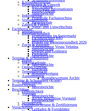
Schulungs-referenten
Kreisimkervereine
Bienenweide & Umwelt
BSV-Obleute
Allgemeine Informationen
Honig-Obleute
Jahresberichte
Imkervereine
Protokolle Fachausschuss
Verbandshistorie
Bienenweide
Zahlen & Fakten
Natur- und Umweltschutz
Fachbereiche
Vermarktung
Bienengesundheit
Vermarktung im Supermarkt
Fachausschuss BIG
Jahresberichte
Projekt zur Bienengesundheit 2026
Zucht & Biologie
Arbeitsgruppe Vespa Velutina
Jahresberichte
Gesetze und Leitlinien
Protokolle
Jahresberichte
Termine & Schulungen
Honig
Imkerakademie
Jahresberichte
Online Vorträge
Protokolle
Terminübersicht
Honigbewertung
Ausbildungen
Honigbewertung Archiv
Termine & Schulungen (Kopie)
Imkerjugend
Rundschreiben
Jahresberichte
Beschlüsse
Öffentlichkeit
Vorstand
Jahresberichte
Archiv Beschlüsse Vorstand
Presseberichte
Vertretervers.
Qualitätssicherung & Zertifizierung
Versicherung
Leitfaden & Formblätter