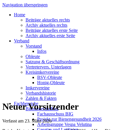
Navigation überspringen
Home
Beiträge aktuelles rechts
Archiv aktuelles rechts
Beiträge aktuelles erste Seite
Archiv aktuelles erste Seite
Verband
Vorstand
Infos
Obleute
Satzung & Geschäftsordnung
Vertretervers. Unterlagen
Kreisimkervereine
BSV-Obleute
Honig-Obleute
Imkervereine
Verbandshistorie
Zahlen & Fakten
Fachbereiche
Neuer Vorsitzender
Bienengesundheit
Fachausschuss BIG
Projekt zur Bienengesundheit 2026
Verfasst am
23. März 2026
Arbeitsgruppe Vespa Velutina
Gesetze und Leitlinien