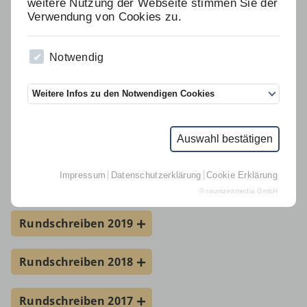
weitere Nutzung der Webseite stimmen Sie der
Links
Verwendung von Cookies zu.
Rundschreiben 2024
D.I.B.-MV
Notwendig
Suche
Rundschreiben 2023
Kontakt Geschäftsstelle
Weitere Infos zu den Notwendigen Cookies
Rundschreiben 2022
Impressum
Auswahl bestätigen
Datenschutz
Rundschreiben 2021
Impressum
Datenschutzerklärung
Cookie Erklärung
Rundschreiben 2020
© raumzeitmedia GmbH
Rundschreiben 2019
Rundschreiben 2018
Rundschreiben 2017