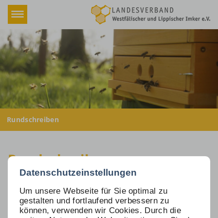
Navigation
Home
überspringen
Verband
Fachbereiche
Termine & Schulungen
Termine & Schulungen (Kopie)
Rundschreiben
Rundschreiben
Beschlüsse
Versicherung
Rundschreiben
Honigmarkt
Datenschutzeinstellungen
Rundschreiben 2026
Downloads
Um unsere Webseite für Sie optimal zu
gestalten und fortlaufend verbessern zu
Newsletter
können, verwenden wir Cookies. Durch die
Rundschreiben 2025