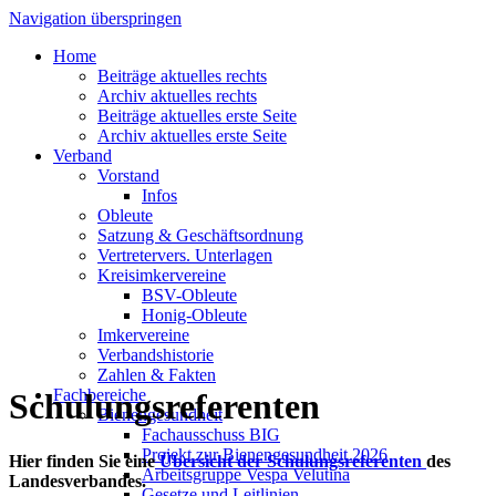
Navigation überspringen
Home
Beiträge aktuelles rechts
Archiv aktuelles rechts
Beiträge aktuelles erste Seite
Archiv aktuelles erste Seite
Verband
Vorstand
Infos
Obleute
Satzung & Geschäftsordnung
Vertretervers. Unterlagen
Kreisimkervereine
BSV-Obleute
Honig-Obleute
Imkervereine
Verbandshistorie
Zahlen & Fakten
Fachbereiche
Schulungsreferenten
Bienengesundheit
Fachausschuss BIG
Projekt zur Bienengesundheit 2026
Hier finden Sie eine
Übersicht der Schulungsreferenten
des
Arbeitsgruppe Vespa Velutina
Landesverbandes.
Gesetze und Leitlinien