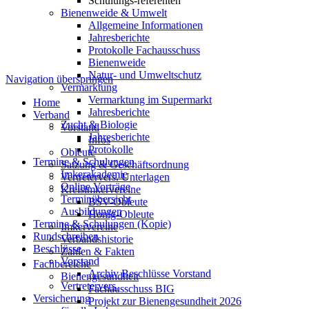
Schulungs-referenten
Bienenweide & Umwelt
Allgemeine Informationen
Jahresberichte
Protokolle Fachausschuss
Bienenweide
Natur- und Umweltschutz
Navigation überspringen
Vermarktung
Vermarktung im Supermarkt
Home
Jahresberichte
Verband
Zucht & Biologie
Vorstand
Jahresberichte
Infos
Protokolle
Obleute
Termine & Schulungen
Satzung & Geschäftsordnung
Imkerakademie
Vertretervers. Unterlagen
Online Vorträge
Kreisimkervereine
Terminübersicht
BSV-Obleute
Ausbildungen
Honig-Obleute
Termine & Schulungen (Kopie)
Imkervereine
Rundschreiben
Verbandshistorie
Beschlüsse
Zahlen & Fakten
Vorstand
Fachbereiche
Archiv Beschlüsse Vorstand
Bienengesundheit
Vertretervers.
Fachausschuss BIG
Versicherung
Projekt zur Bienengesundheit 2026