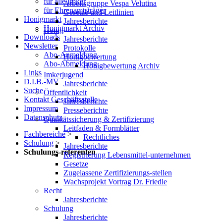
für alle Imker
Arbeitsgruppe Vespa Velutina
für Ehrenamtsträger
Gesetze und Leitlinien
Honigmarkt
Jahresberichte
Honigmarkt Archiv
Honig
Downloads
Jahresberichte
Newsletter
Protokolle
Abo-Anmeldung
Honigbewertung
Abo-Abmeldung
Honigbewertung Archiv
Links
Imkerjugend
D.I.B.-MV
Jahresberichte
Suche
Öffentlichkeit
Kontakt Geschäftsstelle
Jahresberichte
Impressum
Presseberichte
Datenschutz
Qualitätssicherung & Zertifizierung
Leitfaden & Formblätter
Fachbereiche
>
Rechtliches
Schulung
>
Jahresberichte
Schulungs-referenten
Registrierung Lebensmittel-unternehmen
Gesetze
Zugelassene Zertifizierungs-stellen
Wachsprojekt Vortrag Dr. Friedle
Recht
Jahresberichte
Schulung
Jahresberichte