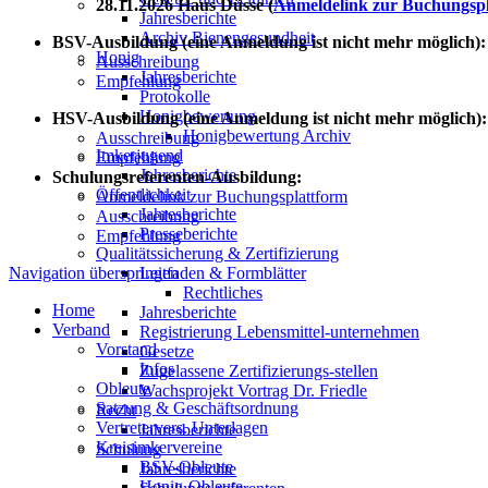
28.11.2026 Haus Düsse (
Anmeldelink zur Buchungspl
Jahresberichte
Archiv Bienengesundheit
BSV-Ausbildung (eine Anmeldung ist nicht mehr möglich):
Honig
Ausschreibung
Jahresberichte
Empfehlung
Protokolle
Honigbewertung
HSV-Ausbildung
(eine Anmeldung ist nicht mehr möglich)
:
Honigbewertung Archiv
Ausschreibung
Imkerjugend
Empfehlung
Jahresberichte
Schulungsreferenten-Ausbildung:
Öffentlichkeit
Anmeldelink zur Buchungsplattform
Jahresberichte
Ausschreibung
Presseberichte
Empfehlung
Qualitätssicherung & Zertifizierung
Navigation überspringen
Leitfaden & Formblätter
Rechtliches
Home
Jahresberichte
Verband
Registrierung Lebensmittel-unternehmen
Vorstand
Gesetze
Infos
Zugelassene Zertifizierungs-stellen
Obleute
Wachsprojekt Vortrag Dr. Friedle
Satzung & Geschäftsordnung
Recht
Vertretervers. Unterlagen
Jahresberichte
Kreisimkervereine
Schulung
BSV-Obleute
Jahresberichte
Honig-Obleute