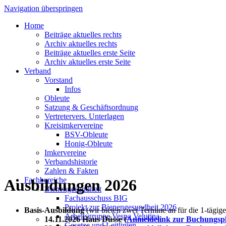
Navigation überspringen
Home
Beiträge aktuelles rechts
Archiv aktuelles rechts
Beiträge aktuelles erste Seite
Archiv aktuelles erste Seite
Verband
Vorstand
Infos
Obleute
Satzung & Geschäftsordnung
Vertretervers. Unterlagen
Kreisimkervereine
BSV-Obleute
Honig-Obleute
Imkervereine
Verbandshistorie
Zahlen & Fakten
Fachbereiche
Ausbildungen 2026
Bienengesundheit
Fachausschuss BIG
Projekt zur Bienengesundheit 2026
Basis-Ausbildung
(wir bieten zwei Termine an für die 1-täg
Arbeitsgruppe Vespa Velutina
14.11.2026 Haus Düsse (
Anmeldelink zur Buchungspl
Gesetze und Leitlinien