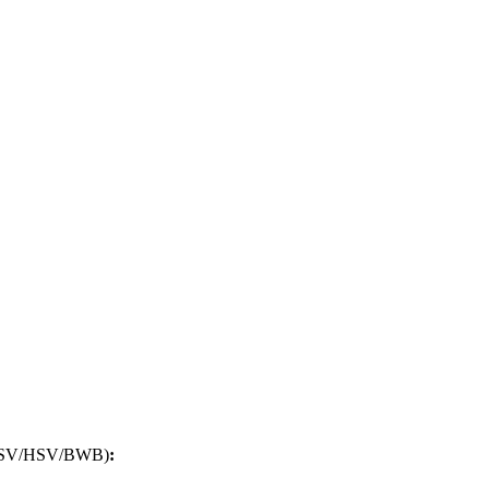
d - BSV/HSV/BWB)
: