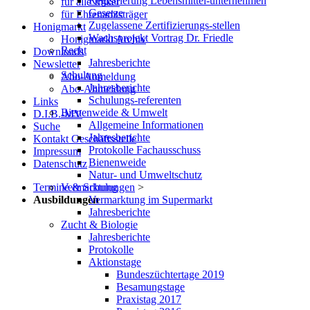
Registrierung Lebensmittel-unternehmen
für alle Imker
Gesetze
für Ehrenamtsträger
Zugelassene Zertifizierungs-stellen
Honigmarkt
Wachsprojekt Vortrag Dr. Friedle
Honigmarkt Archiv
Recht
Downloads
Jahresberichte
Newsletter
Schulung
Abo-Anmeldung
Jahresberichte
Abo-Abmeldung
Schulungs-referenten
Links
Bienenweide & Umwelt
D.I.B.-MV
Allgemeine Informationen
Suche
Jahresberichte
Kontakt Geschäftsstelle
Protokolle Fachausschuss
Impressum
Bienenweide
Datenschutz
Natur- und Umweltschutz
Vermarktung
Termine & Schulungen
>
Vermarktung im Supermarkt
Ausbildungen
Jahresberichte
Zucht & Biologie
Jahresberichte
Protokolle
Aktionstage
Bundeszüchtertage 2019
Besamungstage
Praxistag 2017