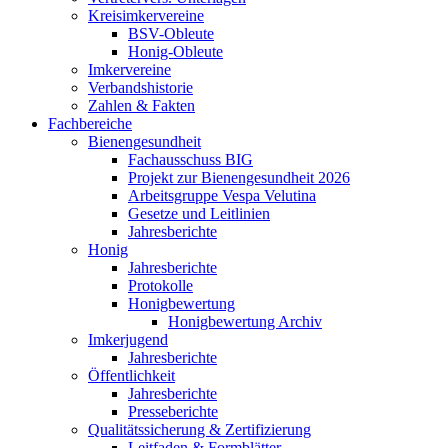
Kreisimkervereine
BSV-Obleute
Honig-Obleute
Imkervereine
Verbandshistorie
Zahlen & Fakten
Fachbereiche
Bienengesundheit
Fachausschuss BIG
Projekt zur Bienengesundheit 2026
Arbeitsgruppe Vespa Velutina
Gesetze und Leitlinien
Jahresberichte
Honig
Jahresberichte
Protokolle
Honigbewertung
Honigbewertung Archiv
Imkerjugend
Jahresberichte
Öffentlichkeit
Jahresberichte
Presseberichte
Qualitätssicherung & Zertifizierung
Leitfaden & Formblätter