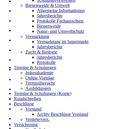
Schulungs-referenten
Bienenweide & Umwelt
Allgemeine Informationen
Jahresberichte
Protokolle Fachausschuss
Bienenweide
Natur- und Umweltschutz
Vermarktung
Vermarktung im Supermarkt
Jahresberichte
Zucht & Biologie
Jahresberichte
Protokolle
Termine & Schulungen
Imkerakademie
Online Vorträge
Terminübersicht
Ausbildungen
Termine & Schulungen (Kopie)
Rundschreiben
Beschlüsse
Vorstand
Archiv Beschlüsse Vorstand
Vertretervers.
Versicherung