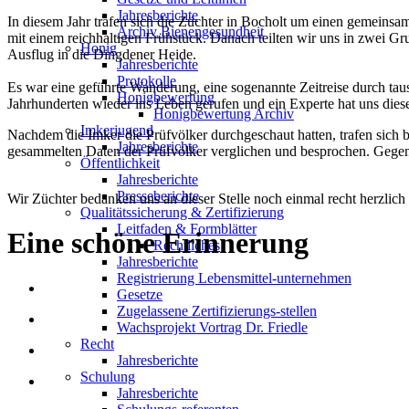
Jahresberichte
In diesem Jahr trafen sich die Züchter in Bocholt um einen gemeins
Archiv Bienengesundheit
mit einem reichhaltigen Frühstück. Danach teilten wir uns in zwei G
Honig
Ausflug in die Dingdener Heide.
Jahresberichte
Protokolle
Es war eine geführte Wanderung, eine sogenannte Zeitreise durch ta
Honigbewertung
Jahrhunderten wieder ins Leben gerufen und ein Experte hat uns dies
Honigbewertung Archiv
Imkerjugend
Nachdem die Imker die Prüfvölker durchgeschaut hatten, trafen sich
Jahresberichte
gesammelten Daten der Prüfvölker verglichen und besprochen. Gegen
Öffentlichkeit
Jahresberichte
Presseberichte
Wir Züchter bedanken uns an dieser Stelle noch einmal recht herzlich 
Qualitätssicherung & Zertifizierung
Leitfaden & Formblätter
Eine schöne Erinnerung
Rechtliches
Jahresberichte
Registrierung Lebensmittel-unternehmen
Gesetze
Zugelassene Zertifizierungs-stellen
Wachsprojekt Vortrag Dr. Friedle
Recht
Jahresberichte
Schulung
Jahresberichte