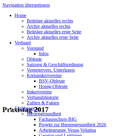
Navigation überspringen
Home
Beiträge aktuelles rechts
Archiv aktuelles rechts
Beiträge aktuelles erste Seite
Archiv aktuelles erste Seite
Verband
Vorstand
Infos
Obleute
Satzung & Geschäftsordnung
Vertretervers. Unterlagen
Kreisimkervereine
BSV-Obleute
Honig-Obleute
Imkervereine
Verbandshistorie
Zahlen & Fakten
Praxistag 2017
Fachbereiche
Bienengesundheit
Fachausschuss BIG
Projekt zur Bienengesundheit 2026
Arbeitsgruppe Vespa Velutina
Gesetze und Leitlinien