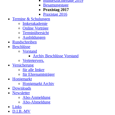
Bundeszüchtertage 2019
Besamungstage
Praxistag 2017
Praxistag 2016
Termine & Schulungen
Imkerakademie
Online Vorträge
Terminübersicht
Ausbildungen
Rundschreiben
Beschlüsse
Vorstand
Archiv Beschlüsse Vorstand
Vertretervers.
Versicherung
für alle Imker
für Ehrenamtsträger
Honigmarkt
Honigmarkt Archiv
Downloads
Newsletter
Abo-Anmeldung
Abo-Abmeldung
Links
D.I.B.-MV