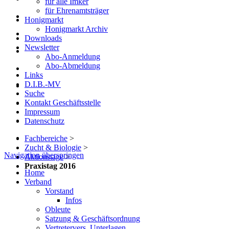
für alle Imker
für Ehrenamtsträger
Honigmarkt
Honigmarkt Archiv
Downloads
Newsletter
Abo-Anmeldung
Abo-Abmeldung
Links
D.I.B.-MV
Suche
Kontakt Geschäftsstelle
Impressum
Datenschutz
Fachbereiche
>
Zucht & Biologie
>
Navigation überspringen
Aktionstage
>
Praxistag 2016
Home
Verband
Vorstand
Infos
Obleute
Satzung & Geschäftsordnung
Vertretervers. Unterlagen