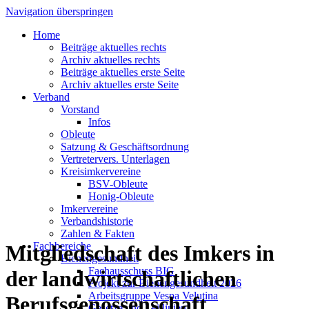
Navigation überspringen
Home
Beiträge aktuelles rechts
Archiv aktuelles rechts
Beiträge aktuelles erste Seite
Archiv aktuelles erste Seite
Verband
Vorstand
Infos
Obleute
Satzung & Geschäftsordnung
Vertretervers. Unterlagen
Kreisimkervereine
BSV-Obleute
Honig-Obleute
Imkervereine
Verbandshistorie
Zahlen & Fakten
Fachbereiche
Mitgliedschaft des Imkers in
Bienengesundheit
Fachausschuss BIG
der landwirtschaftlichen
Projekt zur Bienengesundheit 2026
Arbeitsgruppe Vespa Velutina
Berufsgenossenschaft
Gesetze und Leitlinien