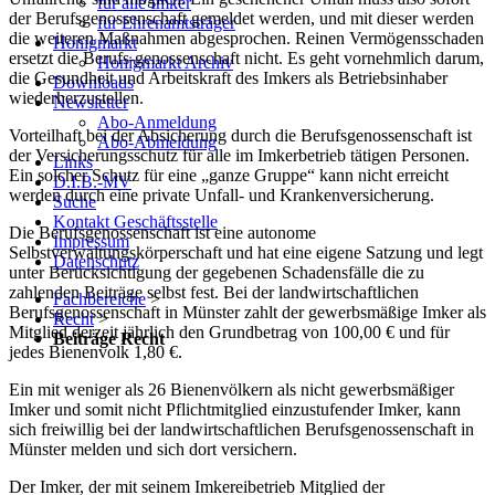
für alle Imker
der Berufsgenossenschaft gemeldet werden, und mit dieser werden
für Ehrenamtsträger
die weiteren Maßnahmen abgesprochen. Reinen Vermögensschaden
Honigmarkt
ersetzt die Berufs-genossenschaft nicht. Es geht vornehmlich darum,
Honigmarkt Archiv
die Gesundheit und Arbeitskraft des Imkers als Betriebsinhaber
Downloads
wiederherzustellen.
Newsletter
Abo-Anmeldung
Vorteilhaft bei der Absicherung durch die Berufsgenossenschaft ist
Abo-Abmeldung
der Versicherungsschutz für alle im Imkerbetrieb tätigen Personen.
Links
Ein solcher Schutz für eine „ganze Gruppe“ kann nicht erreicht
D.I.B.-MV
werden durch eine private Unfall- und Krankenversicherung.
Suche
Kontakt Geschäftsstelle
Die Berufsgenossenschaft ist eine autonome
Impressum
Selbstverwaltungskörperschaft und hat eine eigene Satzung und legt
Datenschutz
unter Berücksichtigung der gegebenen Schadensfälle die zu
zahlenden Beiträge selbst fest. Bei der landwirtschaftlichen
Fachbereiche
>
Berufsgenossenschaft in Münster zahlt der gewerbsmäßige Imker als
Recht
>
Mitglied derzeit jährlich den Grundbetrag von 100,00 € und für
Beiträge Recht
jedes Bienenvolk 1,80 €.
Ein mit weniger als 26 Bienenvölkern als nicht gewerbsmäßiger
Imker und somit nicht Pflichtmitglied einzustufender Imker, kann
sich freiwillig bei der landwirtschaftlichen Berufsgenossenschaft in
Münster melden und sich dort versichern.
Der Imker, der mit seinem Imkereibetrieb Mitglied der