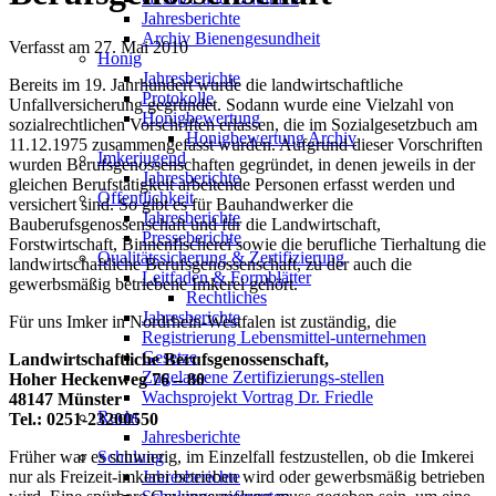
Jahresberichte
Archiv Bienengesundheit
Verfasst am
27. Mai 2010
Honig
Jahresberichte
Bereits im 19. Jahrhundert wurde die landwirtschaftliche
Protokolle
Unfallversicherung gegründet. Sodann wurde eine Vielzahl von
Honigbewertung
sozialrechtlichen Vorschriften erlassen, die im Sozialgesetzbuch am
Honigbewertung Archiv
11.12.1975 zusammengefasst wurden. Aufgrund dieser Vorschriften
Imkerjugend
wurden Berufsgenossenschaften gegründet, in denen jeweils in der
Jahresberichte
gleichen Berufstätigkeit arbeitende Personen erfasst werden und
Öffentlichkeit
versichert sind. So gibt es für Bauhandwerker die
Jahresberichte
Bauberufsgenossenschaft und für die Landwirtschaft,
Presseberichte
Forstwirtschaft, Binnenfischerei sowie die berufliche Tierhaltung die
Qualitätssicherung & Zertifizierung
landwirtschaftliche Berufsgenossenschaft, zu der auch die
Leitfaden & Formblätter
gewerbsmäßig betriebene Imkerei gehört.
Rechtliches
Jahresberichte
Für uns Imker in Nordrhein-Westfalen ist zuständig, die
Registrierung Lebensmittel-unternehmen
Gesetze
Landwirtschaftliche Berufsgenossenschaft,
Zugelassene Zertifizierungs-stellen
Hoher Heckenweg 76 – 80
Wachsprojekt Vortrag Dr. Friedle
48147 Münster
Recht
Tel.: 0251-23200550
Jahresberichte
Früher war es schwierig, im Einzelfall festzustellen, ob die Imkerei
Schulung
nur als Freizeit-imkerei betrieben wird oder gewerbsmäßig betrieben
Jahresberichte