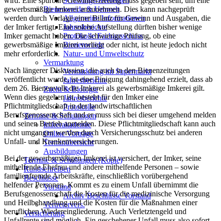
wird. Eine spürbare Gewinnerzielung muss gegeben sein, um eine
Schulungs-referenten
gewerbsmäßige Imkerei anzunehmen. Dies kann nachgeprüft
Bienenweide & Umwelt
werden durch Vorlage einer Bilanz für Gewinn und Ausgaben, die
Allgemeine Informationen
der Imker fertigt. Eine solche Aufstellung dürften bisher wenige
Jahresberichte
Imker gemacht haben. Die schwierige Prüfung, ob eine
Protokolle Fachausschuss
gewerbsmäßige Imkerei vorliegt oder nicht, ist heute jedoch nicht
Bienenweide
mehr erforderlich.
Natur- und Umweltschutz
Vermarktung
Nach längerer Diskussion, die auch in den Bienenzeitungen
Vermarktung im Supermarkt
veröffentlicht wurde, ist eine Einigung dahingehend erzielt, dass ab
Jahresberichte
dem 26. Bienenvolk die Imkerei als gewerbsmäßige Imkerei gilt.
Zucht & Biologie
Wenn dies gegeben ist, besteht für den Imker eine
Jahresberichte
Pflichtmitgliedschaft in der landwirtschaftlichen
Protokolle
Berufsgenossenschaft und er muss sich bei dieser umgehend melden
Termine & Schulungen
und seinen Betrieb anmelden. Diese Pflichtmitgliedschaft kann auch
Imkerakademie
nicht umgangen werden durch Versicherungsschutz bei anderen
Online Vorträge
Unfall- und Krankenversicherungen.
Terminübersicht
Ausbildungen
Bei der gewerbsmäßigen Imkerei ist versichert, der Imker, seine
Termine & Schulungen (Kopie)
mithelfende Ehefrau und andere mithelfende Personen – sowie
Rundschreiben
familienfremde Arbeitskräfte, einschließlich vorübergehend
Beschlüsse
helfender Personen. Kommt es zu einem Unfall übernimmt die
Vorstand
Berufsgenossenschaft die Kosten für die medizinische Versorgung
Archiv Beschlüsse Vorstand
und Heilbehandlung und die Kosten für die Maßnahmen einer
Vertretervers.
beruflichen Wiedereingliederung. Auch Verletztengeld und
Versicherung
Unfallrente sind möglich. Ein geschehener Unfall muss also sofort