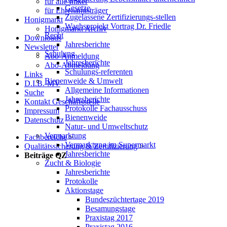
für alle Imker
Gesetze
für Ehrenamtsträger
Zugelassene Zertifizierungs-stellen
Honigmarkt
Wachsprojekt Vortrag Dr. Friedle
Honigmarkt Archiv
Recht
Downloads
Jahresberichte
Newsletter
Schulung
Abo-Anmeldung
Jahresberichte
Abo-Abmeldung
Schulungs-referenten
Links
Bienenweide & Umwelt
D.I.B.-MV
Allgemeine Informationen
Suche
Jahresberichte
Kontakt Geschäftsstelle
Protokolle Fachausschuss
Impressum
Bienenweide
Datenschutz
Natur- und Umweltschutz
Vermarktung
Fachbereiche
>
Vermarktung im Supermarkt
Qualitätssicherung & Zertifizierung
>
Jahresberichte
Beiträge QZ
Zucht & Biologie
Jahresberichte
Protokolle
Aktionstage
Bundeszüchtertage 2019
Besamungstage
Praxistag 2017
Praxistag 2016