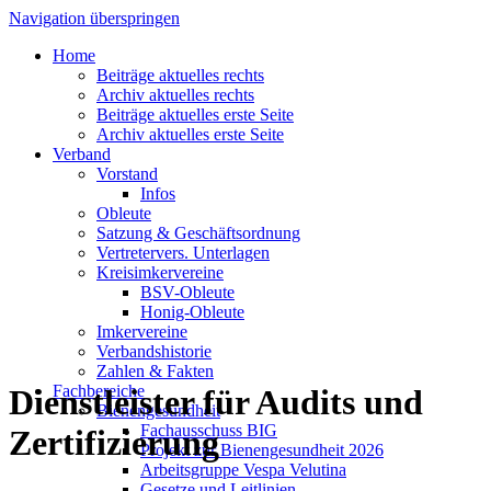
Navigation überspringen
Home
Beiträge aktuelles rechts
Archiv aktuelles rechts
Beiträge aktuelles erste Seite
Archiv aktuelles erste Seite
Verband
Vorstand
Infos
Obleute
Satzung & Geschäftsordnung
Vertretervers. Unterlagen
Kreisimkervereine
BSV-Obleute
Honig-Obleute
Imkervereine
Verbandshistorie
Zahlen & Fakten
Fachbereiche
Dienstleister für Audits und
Bienengesundheit
Fachausschuss BIG
Zertifizierung
Projekt zur Bienengesundheit 2026
Arbeitsgruppe Vespa Velutina
Gesetze und Leitlinien