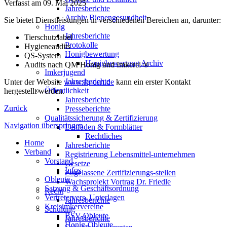
Verfasst am
09. Mai 2025
Jahresberichte
Archiv Bienengesundheit
Sie bietet Dienstleistungen in verschiedenen Bereichen an, darunter:
Honig
Jahresberichte
Tierschutzlabel
Protokolle
Hygieneaudits
Honigbewertung
QS-System
Honigbewertung Archiv
Audits nach QM Honig und Imkerei ®
Imkerjugend
Jahresberichte
Unter der Website
www.fq-cert.de
kann ein erster Kontakt
Öffentlichkeit
hergestellt werden.
Jahresberichte
Zurück
Presseberichte
Qualitätssicherung & Zertifizierung
Navigation überspringen
Leitfaden & Formblätter
Rechtliches
Home
Jahresberichte
Verband
Registrierung Lebensmittel-unternehmen
Vorstand
Gesetze
Infos
Zugelassene Zertifizierungs-stellen
Obleute
Wachsprojekt Vortrag Dr. Friedle
Satzung & Geschäftsordnung
Recht
Vertretervers. Unterlagen
Jahresberichte
Kreisimkervereine
Schulung
BSV-Obleute
Jahresberichte
Honig-Obleute