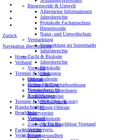
Schulungs-referenten
Bienenweide & Umwelt
Allgemeine Informationen
Jahresberichte
Protokolle Fachausschuss
Bienenweide
Natur- und Umweltschutz
Zurück
Vermarktung
Vermarktung im Supermarkt
Navigation überspringen
Jahresberichte
Zucht & Biologie
Home
Jahresberichte
Verband
Protokolle
Vorstand
Termine & Schulungen
Infos
Imkerakademie
Obleute
Online Vorträge
Satzung & Geschäftsordnung
Terminübersicht
Vertretervers. Unterlagen
Ausbildungen
Kreisimkervereine
Termine & Schulungen (Kopie)
BSV-Obleute
Rundschreiben
Honig-Obleute
Beschlüsse
Imkervereine
Vorstand
Verbandshistorie
Archiv Beschlüsse Vorstand
Zahlen & Fakten
Vertretervers.
Fachbereiche
Versicherung
Bienengesundheit