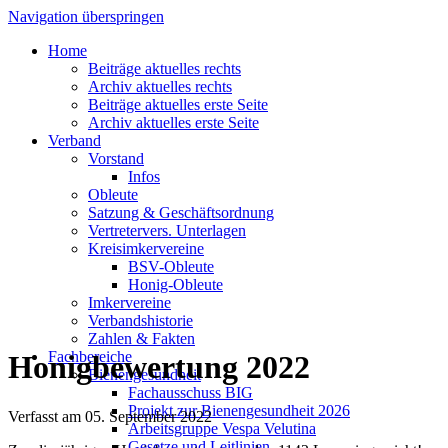
Navigation überspringen
Home
Beiträge aktuelles rechts
Archiv aktuelles rechts
Beiträge aktuelles erste Seite
Archiv aktuelles erste Seite
Verband
Vorstand
Infos
Obleute
Satzung & Geschäftsordnung
Vertretervers. Unterlagen
Kreisimkervereine
BSV-Obleute
Honig-Obleute
Imkervereine
Verbandshistorie
Zahlen & Fakten
Fachbereiche
Honigbewertung 2022
Bienengesundheit
Fachausschuss BIG
Projekt zur Bienengesundheit 2026
Verfasst am
05. September 2022
Arbeitsgruppe Vespa Velutina
Gesetze und Leitlinien