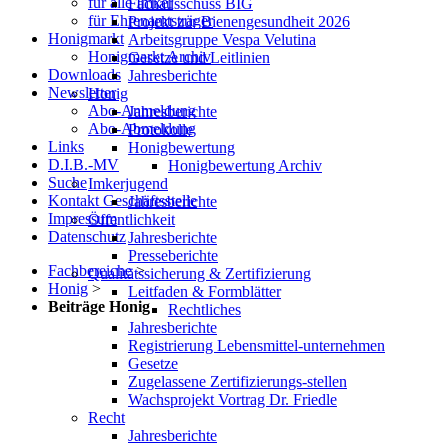
für alle Imker
Fachausschuss BIG
für Ehrenamtsträger
Projekt zur Bienengesundheit 2026
Honigmarkt
Arbeitsgruppe Vespa Velutina
Honigmarkt Archiv
Gesetze und Leitlinien
Downloads
Jahresberichte
Newsletter
Honig
Abo-Anmeldung
Jahresberichte
Abo-Abmeldung
Protokolle
Links
Honigbewertung
D.I.B.-MV
Honigbewertung Archiv
Suche
Imkerjugend
Kontakt Geschäftsstelle
Jahresberichte
Impressum
Öffentlichkeit
Datenschutz
Jahresberichte
Presseberichte
Fachbereiche
>
Qualitätssicherung & Zertifizierung
Honig
>
Leitfaden & Formblätter
Beiträge Honig
Rechtliches
Jahresberichte
Registrierung Lebensmittel-unternehmen
Gesetze
Zugelassene Zertifizierungs-stellen
Wachsprojekt Vortrag Dr. Friedle
Recht
Jahresberichte