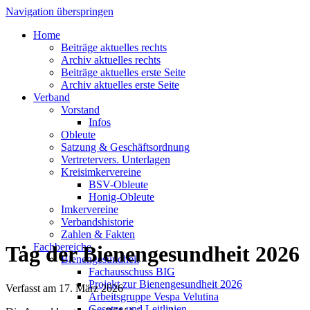
Navigation überspringen
Home
Beiträge aktuelles rechts
Archiv aktuelles rechts
Beiträge aktuelles erste Seite
Archiv aktuelles erste Seite
Verband
Vorstand
Infos
Obleute
Satzung & Geschäftsordnung
Vertretervers. Unterlagen
Kreisimkervereine
BSV-Obleute
Honig-Obleute
Imkervereine
Verbandshistorie
Zahlen & Fakten
Fachbereiche
Tag der Bienengesundheit 2026
Bienengesundheit
Fachausschuss BIG
Projekt zur Bienengesundheit 2026
Verfasst am
17. März 2026
Arbeitsgruppe Vespa Velutina
Gesetze und Leitlinien