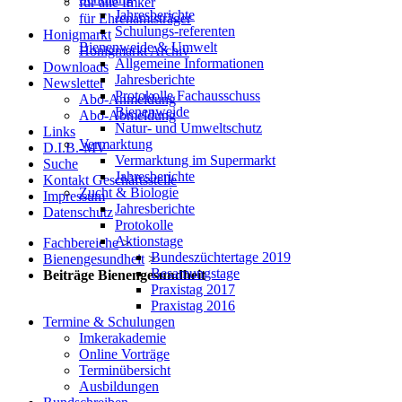
für alle Imker
Jahresberichte
für Ehrenamtsträger
Schulungs-referenten
Honigmarkt
Bienenweide & Umwelt
Honigmarkt Archiv
Allgemeine Informationen
Downloads
Jahresberichte
Newsletter
Protokolle Fachausschuss
Abo-Anmeldung
Bienenweide
Abo-Abmeldung
Natur- und Umweltschutz
Links
Vermarktung
D.I.B.-MV
Vermarktung im Supermarkt
Suche
Jahresberichte
Kontakt Geschäftsstelle
Zucht & Biologie
Impressum
Jahresberichte
Datenschutz
Protokolle
Aktionstage
Fachbereiche
>
Bundeszüchtertage 2019
Bienengesundheit
>
Besamungstage
Beiträge Bienengesundheit
Praxistag 2017
Praxistag 2016
Termine & Schulungen
Imkerakademie
Online Vorträge
Terminübersicht
Ausbildungen